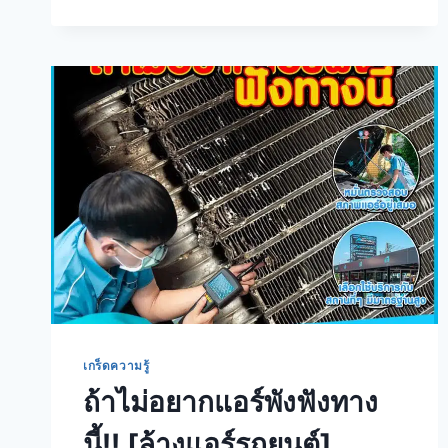
เกร็ดความรู้
ถ้าไม่อยากแอร์พังฟังทาง
นี้‼️ [ล้างแอร์รถยนต์]