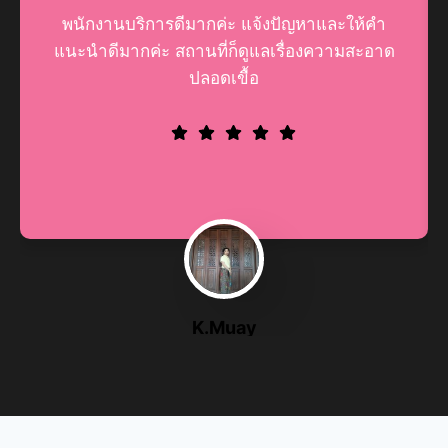
พนักงานบริการดีมากค่ะ​ แจ้งปัญหาและให้คำ
แนะนำดีมากค่ะ​ สถานที่ก็ดูแลเรื่องความสะอาด
ปลอดเขื้อ
K.Muay