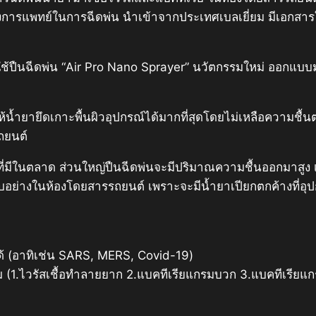
นวงการแพทย์ในการฉีดพ่น นำเข้าจากประเทศเบลเยี่ยม มีเอก
้ปืนฉีดพ่น “Air Pro Nano Sprayer” นวัตกรรมใหม่ ออกแบบมาเ
้ำยายึดเกาะพื้นผิวอุปกรณ์ได้มากที่สุดโดยไม่เหลือความชื้นตกค
รถยนต์
ั่วไปที่มีในตลาด ส่วนใหญ่ปืนฉีดพ่นจะมีปริมาณความชื้นออกมาสู
คบอย่างในห้องโดยสารรถยนต์ เพราะจะมีน้ำยาเปียกตกค้างที่อ
ด้ (อาทิเช่น SARS, MERS, Covid-19)
่ม (1.ไวรัสเชื้อทำลายยาก 2.แบคทีเรียแกรมบวก 3.แบคทีเรียแ