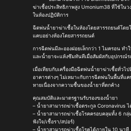
ฆ่าเชื้อประสิทธิภาพสูง Umonium38 ที่ใช้ใ
ในห้องปฏิบัติการ
ฉีดพ่นน้ำยาฆ่าเชื้อในห้องโดยสารรถยนต์โดยใช
แคบอย่างห้องโดยสารรถยนต์
การฉีดพ่นมีละอองฝอยเล็กกว่า 1 ไมครอน ทำให้น
และน้ำยาจะแห้งซึมทันทีเมื่อสัมผัสกับอุปกรณ์
เมื่อเทียบกับเครื่องมือฉีดพ่นน้ำยาฆ่าเชื้อท
อาคารต่างๆ ไม่เหมาะกับการฉีดพ่นในพื้นที่แ
หายเนื่องจากความชื้นของน้ำยาที่ตกค้าง
คุณสมบัติและมาตรฐานรับรองของน้ำยา
– น้ำยาสามารถฆ่าเชื้อตระกูล Coronavirus ไ
– น้ำยาสามารถฆ่าเชื้อโรคครอบคลุมทั้ง 6 กลุ
ฟังใจ/เชื้อรา/สปอร์)
– น้ำยาสามารถฆ่าเชื้อโรคได้ภายใน 10 นาที